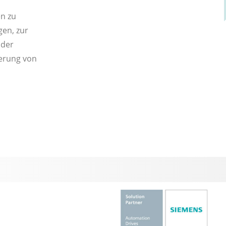
en zu
en, zur
 der
erung von